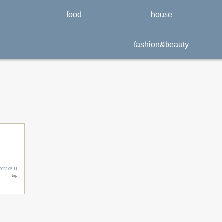
e
food
house
fashion&beauty
2023.05.11
trip