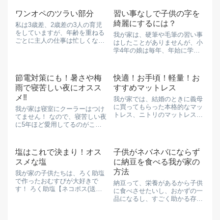
専用で柿渋シャンプー 【 KnS
だし、東大生に聞いた幼い頃に
】スカルプシャンプー 800mL詰
していたことの上位にも入って
ワンオペのツラい部分
習い事なしで子供の字を
替えパウチ 2個セット メン...
いる家族旅行 ...
綺麗にするには？
私は3歳差、2歳差の3人の育児
をしていますが、年齢を重ねる
我が家は、硬筆や毛筆の習い事
ごとに主人の仕事は忙しくなる
はしたことがありませんが、小
一方で、ここ1年くらいは毎日
学4年の娘は毎年、年始に学校
夜中に帰ってきてる状態です な
へ提出する硬筆毛筆の作品がク
ので、働きながら3人の子供た
ラスで1,2位です ⚫︎3〜4歳ころ
ちのワンオペには慣れっこなん
文字を書くことに興味を...
節電対策にも！暑さや梅
快適！お手頃！軽量！お
ですが、やっぱり主人がいてく
雨で寝苦しい夜にオスス
すすめマットレス
れた...
メ‼︎
我が家では、結婚のときに義母
に買ってもらった本格的なマッ
我が家は寝室にクーラーはつけ
トレス、ニトリのマットレス、
てません！ なので、寝苦しい夜
そしてgokuminのマットレスを
に5年ほど愛用してるのがこち
使用してます 我が家の場合、旦
ら↓↓ 『2個セット』【送料無
那が毎日夜中に帰宅するため、
料】熱さまひんやりやわらかア
旦那はほぼリビングで寝てます
イス枕 1kg 小林製薬 冷却用品
塩はこれで決まり！オス
子供がネバネバにならず
なのでリビン...
楽天で購入 足には...
スメな塩
に納豆を食べる我が家の
方法
我が家の子供たちは、ろく助塩
で作ったおむすびが大好きで
納豆って、栄養があるから子供
す！ ろく助塩【ネコポス(送料
に食べさせたいし、おかずの一
380円)／合計4袋までの注文専
品になるし、すごく助かる存
用商品】顆粒150g 価格:1,080円
在‼︎ だけど、ネバネバが気にな
(2023/4/16 09:13時点)感想(870
って食事中にぐずぐず言われた