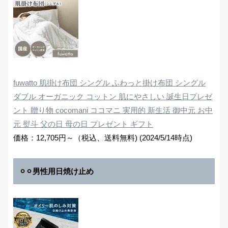
fuwatto 肌掛け布団 シングル ふわっと掛け布団 シングル
ダブル オーガニック コットン 肌にやさしい 誕生日プレゼ
ント 贈り物 cocomani ココマニ 実用的 新生活 御中元 お中
元 熨斗 父の日 母の日 プレゼント ギフト
価格：12,705円～（税込、送料無料) (2024/5/14時点)
⚪︎⚪︎男性用日焼け止め