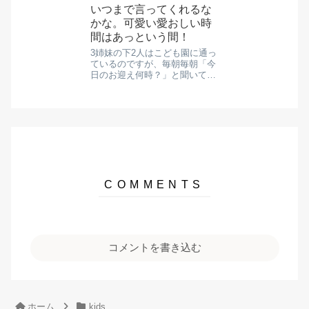
件) ...
り、納豆を落として後処理が大
いつまで言ってくれるな
変だったり... なので、潔癖な私
かな。可愛い愛おしい時
はよく餃...
間はあっという間！
3姉妹の下2人はこども園に通っ
ているのですが、毎朝毎朝「今
日のお迎え何時？」と聞いてき
ます。 毎日時間がかわるわけで
もないし、変わったとしても30
分ズレるだけ。 だけど、毎日聞
いてきます。 忙しい朝に、毎日
聞いてきて、イ...
コメントを書き込む
ホーム
kids