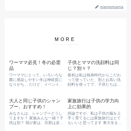
mamemama
ワーママ必見！冬の必需
子供とママの洗顔料は同
品
じ？別々？
ワーママにとって、いろいろな
最初は私は独身時代からこだわ
菌に感染しやすい冬は神経質に
って使っていた、割とお高い洗
なりがち... だけど、イベントや
顔料を使ってで、子供たちは身
行事もたくさんある時期でもあ
体と同じもので洗ってました〜
るので免疫力上げて乗り切りた
子供を出産する度にお金はかか
い‼︎ 我が家はマヌカハニーを毎
るし、自分にかける時間もお金
大人と同じ子供のシャン
家族旅行は子供の学力向
朝...
をなくなっていきます なので、
プー、おすすめ！
上に効果的
気軽に近くのドラッグストア...
みなさんは、シャンプーどうし
持論ですが、私は子供の脳を上
てますか？ 家族みんな一緒？子
手く育てるには家族旅行はとて
供は別？ 我が家は、旦那は皮脂
もいいと思ってます 東大生を育
が気になるタイプなので、旦那
てた親御さんも言われてること