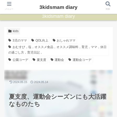
3kidsmam diary
メニュー
検索
3kidsmam diary
kids
3児のママ
QOL向上
おしゃれママ
おむすび，塩，オススメ食品，オススメ調味料，育児，ママ，休日
の過ごし方，育児日記，
公園コーデ
夏支度
運動会
運動会コーデ
2024.05.15
2024.05.14
夏支度、運動会シーズンにも大活躍
なものたち