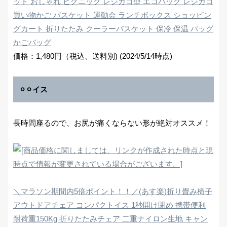
ット おしゃれ ピクニック レジカゴ型 エコバッグ レジカゴ
買い物かご バスケット 運動会 ランチボックス ショッピン
グカート 折りたたみ クーラーバスケット 保冷 保温 バッグ
かごバッグ
価格：1,480円（税込、送料別) (2024/5/14時点)
⚪︎⚪︎イス
長時間座るので、お尻が痛くならない形が絶対オススメ！
＼マラソン期間内5倍ポイント！！／(あす楽)折り畳み椅子
アウトドアチェア コンパクトイス 1秒開け閉め 携帯便利
耐荷重150Kg 折りたたみチェア 二重ナイロン生地 キャン