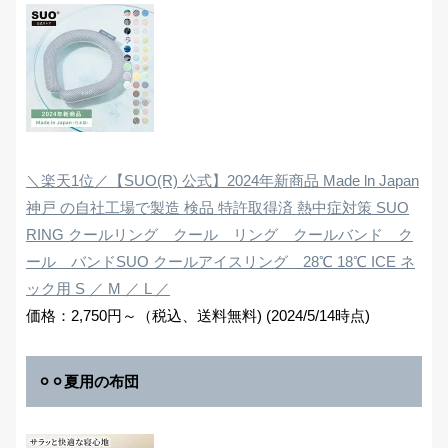
＼楽天1位／【SUO(R) 公式】2024年新商品 Made ln Japan
神戸 の自社工場で製造 検品 特許取得済 熱中症対策 SUO
RING クールリング クール リング クールバンド ク
ール バンドSUO クールアイスリング 28℃ 18℃ ICE ネ
ック用 S ／ M ／ L ／
価格：2,750円～（税込、送料無料) (2024/5/14時点)
⚪︎⚪︎夏用の布団