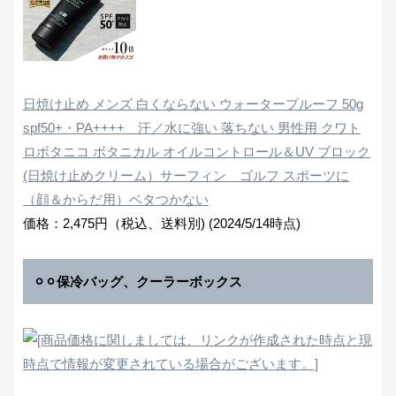
日焼け止め メンズ 白くならない ウォータープルーフ 50g
spf50+・PA++++ 汗／水に強い 落ちない 男性用 クワト
ロボタニコ ボタニカル オイルコントロール＆UV ブロック
(日焼け止めクリーム）サーフィン ゴルフ スポーツに
（顔＆からだ用）ベタつかない
価格：2,475円（税込、送料別) (2024/5/14時点)
⚪︎⚪︎保冷バッグ、クーラーボックス